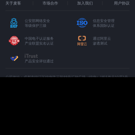
关于麦客
市场合作
加入我们
用户协议
公安部网络安全
信息安全管理
等级保护三级
体系国际认证
中国电子认证服务
通过阿里云
产业联盟实名认证
渗透测试
产品安全评估通过
公司地址：成都市锦江区锦华路三段88号汇融广场（锦华）1栋5单元10层1号
（C-1005）
增值电信业务经营许可证：京B2-20180674
京ICP备15000327号-1
川公网安备 51010402000439 号
©2012 - 2026 MikeCRM Co., Ltd.
All Rights Reserved.