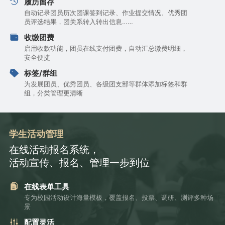
履历留存
自动记录团员历次团课签到记录、作业提交情况、优秀团
员评选结果，团关系转入转出信息……
收缴团费
启用收款功能，团员在线支付团费，自动汇总缴费明细，
安全便捷
标签/群组
为发展团员、优秀团员、各级团支部等群体添加标签和群
组，分类管理更清晰
学生活动管理
在线活动报名系统，
活动宣传、报名、管理一步到位
在线表单工具
专为校园活动设计海量模板，覆盖报名、投票、调研、测评多种场
景
配置灵活