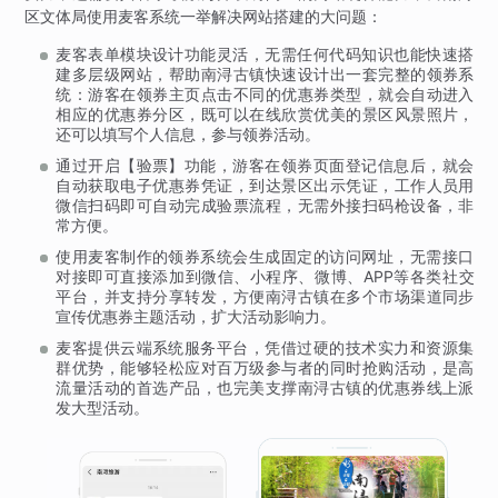
区文体局使用麦客系统一举解决网站搭建的大问题：
麦客表单模块设计功能灵活，无需任何代码知识也能快速搭
建多层级网站，帮助南浔古镇快速设计出一套完整的领券系
统：游客在领券主页点击不同的优惠券类型，就会自动进入
相应的优惠券分区，既可以在线欣赏优美的景区风景照片，
还可以填写个人信息，参与领券活动。
通过开启【验票】功能，游客在领券页面登记信息后，就会
自动获取电子优惠券凭证，到达景区出示凭证，工作人员用
微信扫码即可自动完成验票流程，无需外接扫码枪设备，非
常方便。
使用麦客制作的领券系统会生成固定的访问网址，无需接口
对接即可直接添加到微信、小程序、微博、APP等各类社交
平台，并支持分享转发，方便南浔古镇在多个市场渠道同步
宣传优惠券主题活动，扩大活动影响力。
麦客提供云端系统服务平台，凭借过硬的技术实力和资源集
群优势，能够轻松应对百万级参与者的同时抢购活动，是高
流量活动的首选产品，也完美支撑南浔古镇的优惠券线上派
发大型活动。